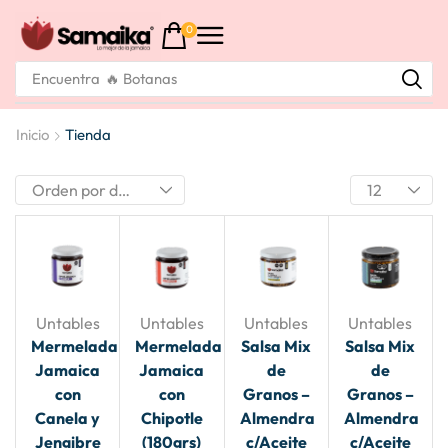
0
Encuentra
🔥 Botanas
Inicio
Tienda
Untables
Untables
Untables
Untables
Mermelada
Mermelada
Salsa Mix
Salsa Mix
Jamaica
Jamaica
de
de
con
con
Granos –
Granos –
Canela y
Chipotle
Almendra
Almendra
Jengibre
(180grs)
c/Aceite
c/Aceite