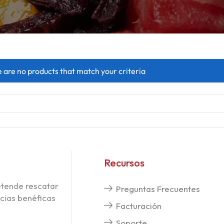
e are no products that match your criteria
Recursos
etende rescatar
Preguntas Frecuentes
cias benéficas
Facturación
Soporte